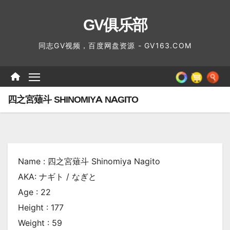
跳
GV俱乐部
至
内
同志GV视频，百度网盘资源 - GV163.COM
容
四之宮薙斗 SHINOMIYA NAGITO
Name : 四之宮薙斗 Shinomiya Nagito
AKA: ナギト / なぎと
Age : 22
Height : 177
Weight : 59